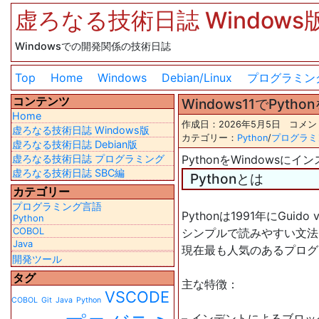
虚ろなる技術日誌 Windows
Windowsでの開発関係の技術日誌
Top
Home
Windows
Debian/Linux
プログラミン
コンテンツ
Windows11でPytho
Home
作成日：2026年5月5日 コメ
虚ろなる技術日誌 Windows版
カテゴリー：
Python
/
プログラミ
虚ろなる技術日誌 Debian版
虚ろなる技術日誌 プログラミング
PythonをWindowsに
虚ろなる技術日誌 SBC編
Pythonとは
カテゴリー
プログラミング言語
Pythonは1991年にGu
Python
COBOL
シンプルで読みやすい文法
Java
現在最も人気のあるプログ
開発ツール
タグ
主な特徴：
VSCODE
COBOL
Git
Java
Python
– インデントによるブロッ