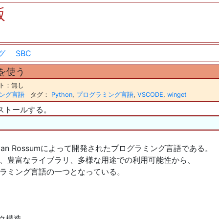
版
グ
SBC
nを使う
ント：無し
ング言語
タグ：
Python
,
プログラミング言語
,
VSCODE
,
winget
インストールする。
ido van Rossumによって開発されたプログラミング言語である。
、豊富なライブラリ、多様な用途での利用可能性から、
ラミング言語の一つとなっている。
ク構造