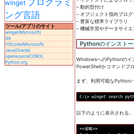
プログラミ
winget
– 動的型付け
ング言語
– オブジェクト指向プロ
– 豊富な標準ライブラリ
ツール/アプリのサイト
– 機械学習やデータサイ
winget(Microsoft)
Git
Pythonのインスト
VSCode(Microsoft)
Java(Oracle)
opensourceCOBOL
WindowsへのPython
Python.org
PowerShellかコマ
まず、利用可能なPytho
以下のように表示される。
<<省略>>
