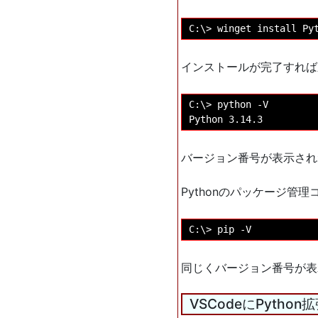
インストールが完了すれば新
C:\> python -V

バージョン番号が表示され
Pythonのパッケージ管
同じくバージョン番号が表
VSCodeにPytho