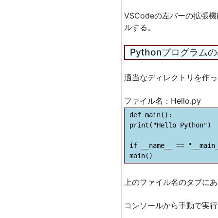
VSCodeの左バーの拡張機
ルする。
Pythonプログラム
適当なディレクトリを作っ
ファイル名：Hello.py
def main():

print("Hello Python")

if __name__ == "__main_
上のファイル名のタブにあ
コンソールから手動で実行