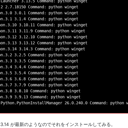
Launcher 3.13.5 Command: python winget

2 2.7.18150 Command: python winget

n.3.0 3.0.1 Command: python winget

n.3.1 3.1.4 Command: python winget

on.3.10 3.10.11 Command: python winget

on.3.11 3.11.9 Command: python winget

on.3.12 3.12.10 Command: python winget

on.3.13 3.13.12 Command: python winget

on.3.14 3.14.3 Command: python winget

n.3.2 3.2.5 Command: python winget

n.3.3 3.3.5 Command: python winget

n.3.4 3.4.4 Command: python winget

n.3.5 3.5.4 Command: python winget

n.3.6 3.6.8 Command: python winget

n.3.7 3.7.9 Command: python winget

n.3.8 3.8.10 Command: python winget

n.3.9 3.9.13 Command: python winget

Python.PythonInstallManager 26.0.240.0 Command: python w
hon.3.14 が最新のようなのでそれをインストールしてみる。