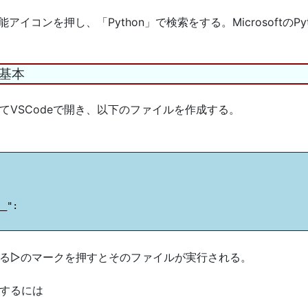
能アイコンを押し、「Python」で検索をする。MicrosoftのP
の基本
てVSCodeで開き、以下のファイルを作成する。
_":

る▷のマークを押すとそのファイルが実行される。
するには