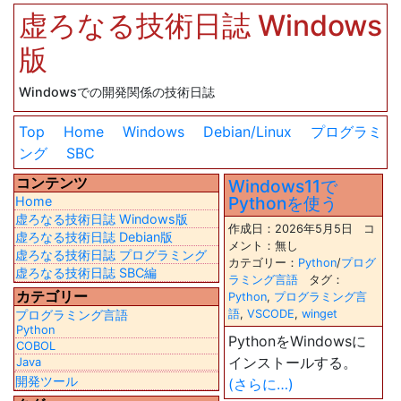
虚ろなる技術日誌 Windows
版
Windowsでの開発関係の技術日誌
Top
Home
Windows
Debian/Linux
プログラミ
ング
SBC
コンテンツ
Windows11で
Pythonを使う
Home
虚ろなる技術日誌 Windows版
作成日：2026年5月5日 コ
虚ろなる技術日誌 Debian版
メント：無し
虚ろなる技術日誌 プログラミング
カテゴリー：
Python
/
プログ
虚ろなる技術日誌 SBC編
ラミング言語
タグ：
カテゴリー
Python
,
プログラミング言
プログラミング言語
語
,
VSCODE
,
winget
Python
PythonをWindowsに
COBOL
インストールする。
Java
開発ツール
(さらに…)