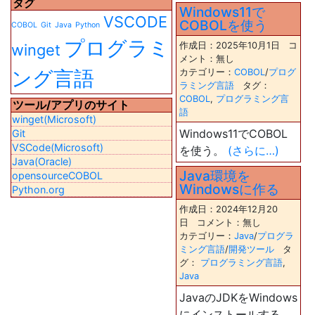
タグ
Windows11で
VSCODE
COBOLを使う
COBOL
Git
Java
Python
プログラミ
作成日：2025年10月1日 コ
winget
メント：無し
ング言語
カテゴリー：
COBOL
/
プログ
ラミング言語
タグ：
COBOL
,
プログラミング言
ツール/アプリのサイト
語
winget(Microsoft)
Windows11でCOBOL
Git
VSCode(Microsoft)
を使う。
(さらに…)
Java(Oracle)
Java環境を
opensourceCOBOL
Windowsに作る
Python.org
作成日：2024年12月20
日 コメント：無し
カテゴリー：
Java
/
プログラ
ミング言語
/
開発ツール
タ
グ：
プログラミング言語
,
Java
JavaのJDKをWindows
にインストールする。